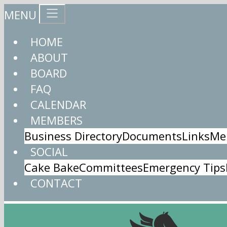
MENU
HOME
ABOUT
BOARD
FAQ
CALENDAR
MEMBERS
Business Directory
Documents
Links
Me
SOCIAL
Cake Bake
Committees
Emergency Tips
CONTACT