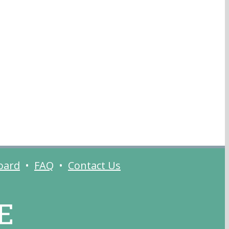
oard
•
FAQ
•
Contact Us