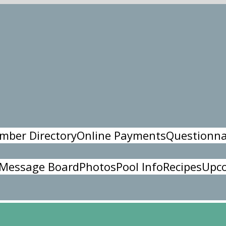
mber Directory
Online Payments
Questionna
Message Board
Photos
Pool Info
Recipes
Upco