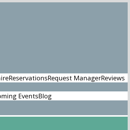
ire
Reservations
Request Manager
Reviews
ming Events
Blog