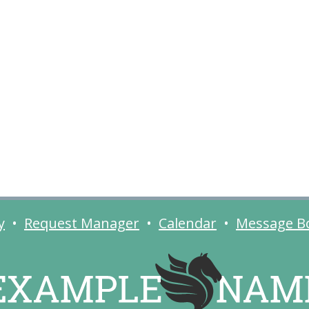
y
•
Request Manager
•
Calendar
•
Message B