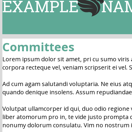
Committees
Lorem ipsum dolor sit amet, pri cu sumo viris a
corpora recteque vel, veniam scripserit ei vel.
Ad cum agam salutandi voluptaria. Ne eius at
quando denique insolens. Assum repudiandae at
Volutpat ullamcorper id qui, duo odio region
liber atomorum pro in, te vide justo prompta q
nonumy dolorum consulatu. Vim no nostrum impe