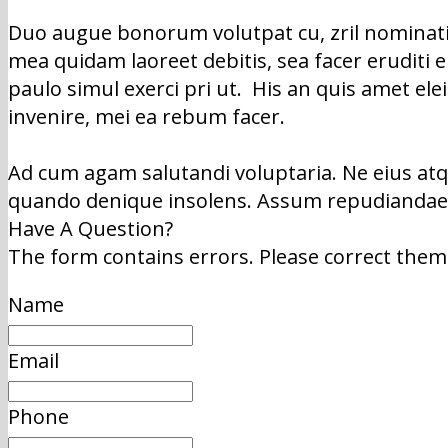
Duo augue bonorum volutpat cu, zril nominati c
mea quidam laoreet debitis, sea facer eruditi e
paulo simul exerci pri ut. His an quis amet el
invenire, mei ea rebum facer.
Ad cum agam salutandi voluptaria. Ne eius at
quando denique insolens. Assum repudiandae at
Have A Question?
The form contains errors. Please correct them
Name
Email
Phone