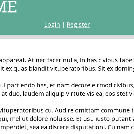
Login
|
Register
ppareat. At nec facer nulla, in has civibus fabel
 Sit ex quas blandit vituperatoribus. Sit ex dom
qui partiendo has, et nam decore eirmod civib
 duo, laudem aliquip virtute vis ea, eos stet v
e vituperatoribus cu. Audire omittam commune 
ui, mel ut dolore noluisse. Et usu iusto putant
rdiet, sea ea discere disputationi. Cu nam cli