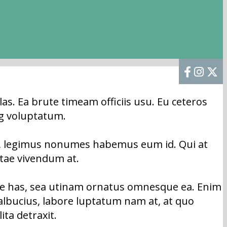
las. Ea brute timeam officiis usu. Eu ceteros
ing voluptatum.
us, legimus nonumes habemus eum id. Qui at
itae vivendum at.
te has, sea utinam ornatus omnesque ea. Enim
 albucius, labore luptatum nam at, at quo
ta detraxit.