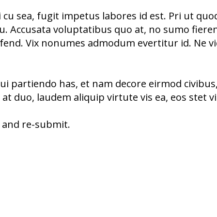
u sea, fugit impetus labores id est. Pri ut quo
u. Accusata voluptatibus quo at, no sumo fierent
eifend. Vix nonumes admodum evertitur id. Ne vid
qui partiendo has, et nam decore eirmod civib
 duo, laudem aliquip virtute vis ea, eos stet v
 and re-submit.